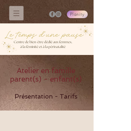
Planity
Atelier en famille
parent(s) - enfant(s)
Présentation - Tarifs