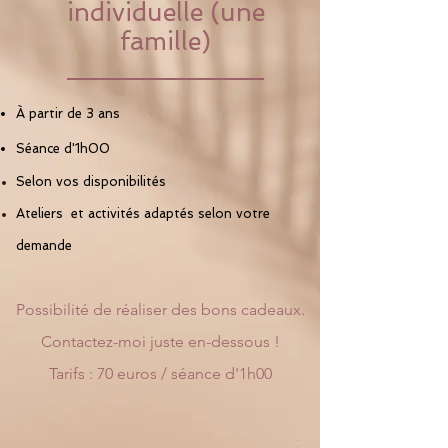
individuelle (une
famille)
À partir de 3 ans
Séance d'1h00
Selon vos disponibilités
Ateliers et activités adaptés selon votre
demande
Possibilité de réaliser des bons cadeaux.
Contactez-moi juste en-dessous !
Tarifs : 7
0 euros / séance d'1h00